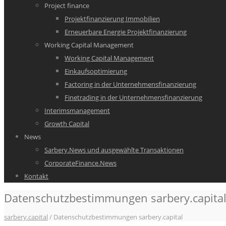
Project finance
Projektfinanzierung Immobilien
Erneuerbare Energie Projektfinanzierung
Working Capital Management
Working Capital Management
Einkaufsoptimierung
Factoring in der Unternehmensfinanzierung
Finetrading in der Unternehmensfinanzierung
Interimsmanagement
Growth Capital
News
Sarbery.News und ausgewählte Transaktionen
CorporateFinance.News
Kontakt
Datenschutzbestimmungen sarbery.capita
sarbery.capital
/
Datenschutzbestimmungen sarbery.capital