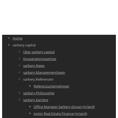
Home
sarbery.capital
Über sarbery.capital
Kooperationspartner
sarbery.News
sarbery.Managementteam
sarbery.Referenzen
Referenzunternehmen
sarbery.Philosophie
sarbery.Karriere
Office Manager Sarbery.Group (m/w/d)
Junior Real Estate Finance (m/w/d)