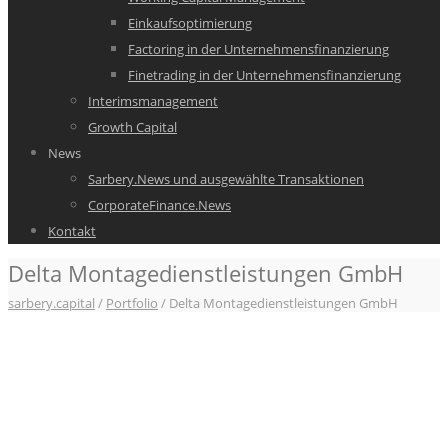
Einkaufsoptimierung
Factoring in der Unternehmensfinanzierung
Finetrading in der Unternehmensfinanzierung
Interimsmanagement
Growth Capital
News
Sarbery.News und ausgewählte Transaktionen
CorporateFinance.News
Kontakt
Delta Montagedienstleistungen GmbH
sarbery.capital
/
Portfolio
/
Delta Montagedienstleistungen GmbH