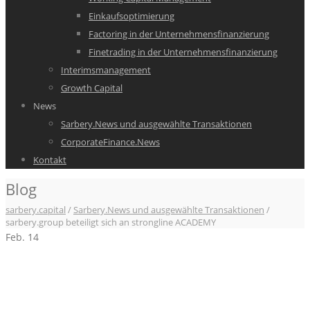
Einkaufsoptimierung
Factoring in der Unternehmensfinanzierung
Finetrading in der Unternehmensfinanzierung
Interimsmanagement
Growth Capital
News
Sarbery.News und ausgewählte Transaktionen
CorporateFinance.News
Kontakt
Blog
sarbery.capital
/
Sarbery.News und ausgewählte Transaktionen
/
sarbery.group beteiligt sich an strongline ACADEMY
Feb.
14