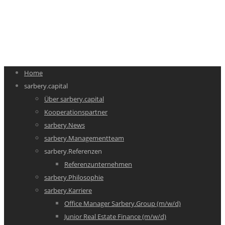
Home
sarbery.capital
Über sarbery.capital
Kooperationspartner
sarbery.News
sarbery.Managementteam
sarbery.Referenzen
Referenzunternehmen
sarbery.Philosophie
sarbery.Karriere
Office Manager Sarbery.Group (m/w/d)
Junior Real Estate Finance (m/w/d)