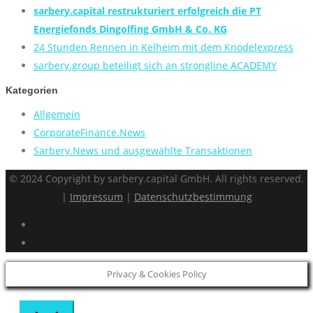
sarbery.capital restrukturiert erfolgreich die PT
Energiefonds Dingolfing GmbH & Co. KG
24 Stunden Rennen in Kelheim mit dem Knödelexpress
sarbery.group beteiligt sich an strongline ACADEMY
Kategorien
Allgemein
CorporateFinance.News
Sarbery.News und ausgewählte Transaktionen
© 2024 Copyright by sarbery.capital GmbH. All rights reserved.
|
Impressum
|
Datenschutzbestimmung
Privacy & Cookies Policy