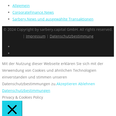
Allgemein
CorporateFinance.News
Sarbery.News und ausgewählte Transaktionen
© 2024 Copyright by sarbery.capital GmbH. All rights reserved.
|
Impressum
|
Datenschutzbestimmung
Mit der Nutzung dieser Webseite erklären Sie sich mit der
Verwendung von Cookies und ähnlichen Technologien
einverstanden und stimmen unseren
Datenschutzbestimmungen zu.
Akzeptieren
Ablehnen
Datenschutzbestimmungen
Privacy & Cookies Policy