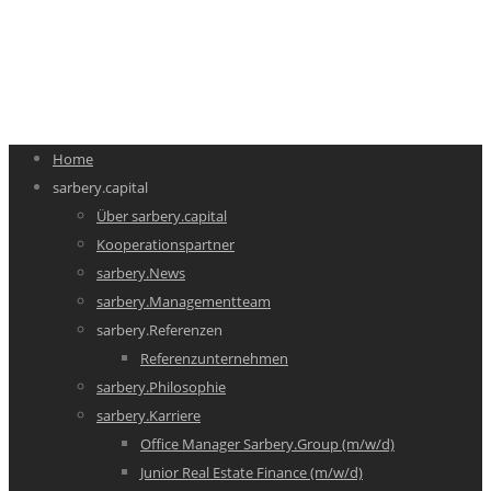
Home
sarbery.capital
Über sarbery.capital
Kooperationspartner
sarbery.News
sarbery.Managementteam
sarbery.Referenzen
Referenzunternehmen
sarbery.Philosophie
sarbery.Karriere
Office Manager Sarbery.Group (m/w/d)
Junior Real Estate Finance (m/w/d)