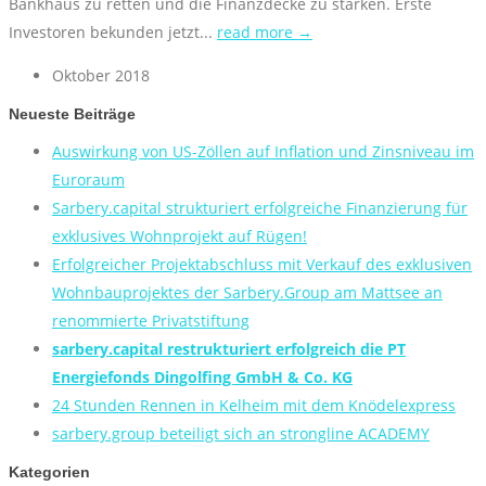
Bankhaus zu retten und die Finanzdecke zu stärken. Erste
Investoren bekunden jetzt...
read more →
Oktober 2018
Neueste Beiträge
Auswirkung von US-Zöllen auf Inflation und Zinsniveau im
Euroraum
Sarbery.capital strukturiert erfolgreiche Finanzierung für
exklusives Wohnprojekt auf Rügen!
Erfolgreicher Projektabschluss mit Verkauf des exklusiven
Wohnbauprojektes der Sarbery.Group am Mattsee an
renommierte Privatstiftung
sarbery.capital restrukturiert erfolgreich die PT
Energiefonds Dingolfing GmbH & Co. KG
24 Stunden Rennen in Kelheim mit dem Knödelexpress
sarbery.group beteiligt sich an strongline ACADEMY
Kategorien