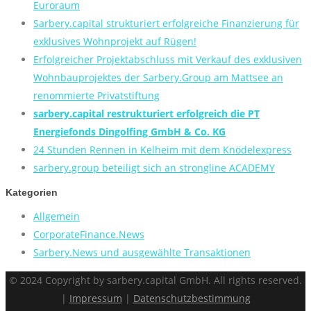
Euroraum
Sarbery.capital strukturiert erfolgreiche Finanzierung für
exklusives Wohnprojekt auf Rügen!
Erfolgreicher Projektabschluss mit Verkauf des exklusiven
Wohnbauprojektes der Sarbery.Group am Mattsee an
renommierte Privatstiftung
sarbery.capital restrukturiert erfolgreich die PT
Energiefonds Dingolfing GmbH & Co. KG
24 Stunden Rennen in Kelheim mit dem Knödelexpress
sarbery.group beteiligt sich an strongline ACADEMY
Kategorien
Allgemein
CorporateFinance.News
Sarbery.News und ausgewählte Transaktionen
© 2024 Copyright by sarbery.capital GmbH. All rights reserved.
|
Impressum
|
Datenschutzbestimmung