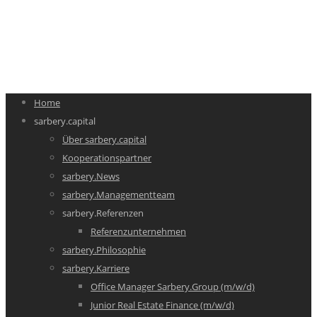
Home
sarbery.capital
Über sarbery.capital
Kooperationspartner
sarbery.News
sarbery.Managementteam
sarbery.Referenzen
Referenzunternehmen
sarbery.Philosophie
sarbery.Karriere
Office Manager Sarbery.Group (m/w/d)
Junior Real Estate Finance (m/w/d)