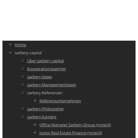
Home
sarbery.capital
Über sarbery.capital
Kooperationspartner
sarbery.News
sarbery.Managementteam
sarbery.Referenzen
Referenzunternehmen
sarbery.Philosophie
sarbery.Karriere
Office Manager Sarbery.Group (m/w/d)
Junior Real Estate Finance (m/w/d)