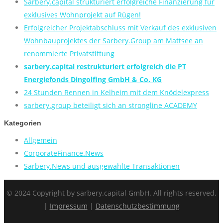
Sarbery.capital strukturiert erfolgreiche Finanzierung für
exklusives Wohnprojekt auf Rügen!
Erfolgreicher Projektabschluss mit Verkauf des exklusiven
Wohnbauprojektes der Sarbery.Group am Mattsee an
renommierte Privatstiftung
sarbery.capital restrukturiert erfolgreich die PT
Energiefonds Dingolfing GmbH & Co. KG
24 Stunden Rennen in Kelheim mit dem Knödelexpress
sarbery.group beteiligt sich an strongline ACADEMY
Kategorien
Allgemein
CorporateFinance.News
Sarbery.News und ausgewählte Transaktionen
© 2024 Copyright by sarbery.capital GmbH. All rights reserved.
|
Impressum
|
Datenschutzbestimmung