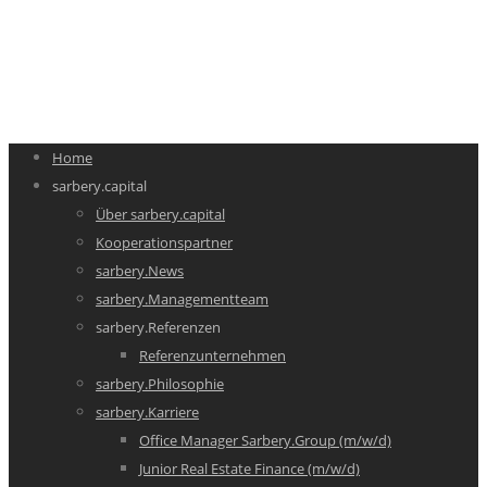
Home
sarbery.capital
Über sarbery.capital
Kooperationspartner
sarbery.News
sarbery.Managementteam
sarbery.Referenzen
Referenzunternehmen
sarbery.Philosophie
sarbery.Karriere
Office Manager Sarbery.Group (m/w/d)
Junior Real Estate Finance (m/w/d)