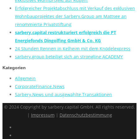
exklusives Wohnprojekt auf Rügen!
Erfolgreicher Projektabschluss mit Verkauf des exklusiven
Wohnbauprojektes der Sarbery.Group am Mattsee an
renommierte Privatstiftung
sarbery.capital restrukturiert erfolgreich die PT
Energiefonds Dingolfing GmbH & Co. KG
24 Stunden Rennen in Kelheim mit dem Knödelexpress
sarbery.group beteiligt sich an strongline ACADEMY
Kategorien
Allgemein
CorporateFinance.News
Sarbery.News und ausgewählte Transaktionen
© 2024 Copyright by sarbery.capital GmbH. All rights reserved.
|
Impressum
|
Datenschutzbestimmung