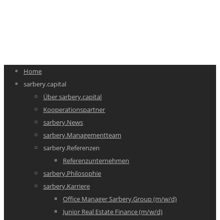
Home
sarbery.capital
Über sarbery.capital
Kooperationspartner
sarbery.News
sarbery.Managementteam
sarbery.Referenzen
Referenzunternehmen
sarbery.Philosophie
sarbery.Karriere
Office Manager Sarbery.Group (m/w/d)
Junior Real Estate Finance (m/w/d)