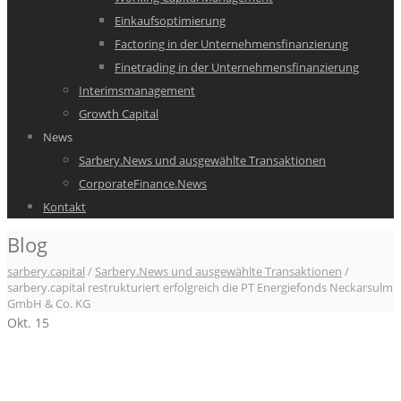
Einkaufsoptimierung
Factoring in der Unternehmensfinanzierung
Finetrading in der Unternehmensfinanzierung
Interimsmanagement
Growth Capital
News
Sarbery.News und ausgewählte Transaktionen
CorporateFinance.News
Kontakt
Blog
sarbery.capital
/
Sarbery.News und ausgewählte Transaktionen
/
sarbery.capital restrukturiert erfolgreich die PT Energiefonds Neckarsulm
GmbH & Co. KG
Okt.
15