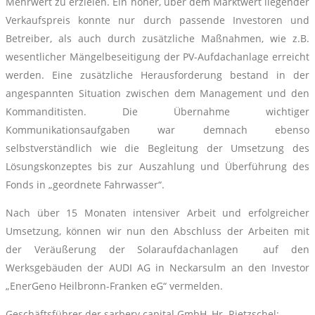
Mehrwert zu erzielen. Ein hoher, über dem Marktwert liegender
Verkaufspreis konnte nur durch passende Investoren und
Betreiber, als auch durch zusätzliche Maßnahmen, wie z.B.
wesentlicher Mängelbeseitigung der PV-Aufdachanlage erreicht
werden. Eine zusätzliche Herausforderung bestand in der
angespannten Situation zwischen dem Management und den
Kommanditisten. Die Übernahme wichtiger
Kommunikationsaufgaben war demnach ebenso
selbstverständlich wie die Begleitung der Umsetzung des
Lösungskonzeptes bis zur Auszahlung und Überführung des
Fonds in „geordnete Fahrwasser“.
Nach über 15 Monaten intensiver Arbeit und erfolgreicher
Umsetzung, können wir nun den Abschluss der Arbeiten mit
der Veräußerung der Solaraufdachanlagen auf den
Werksgebäuden der AUDI AG in Neckarsulm an den Investor
„EnerGeno Heilbronn-Franken eG“ vermelden.
Geschäftsführer der sarbery.capital GmbH, Hr. Rietzschel: