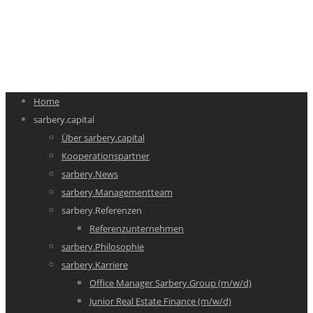
Home
sarbery.capital
Über sarbery.capital
Kooperationspartner
sarbery.News
sarbery.Managementteam
sarbery.Referenzen
Referenzunternehmen
sarbery.Philosophie
sarbery.Karriere
Office Manager Sarbery.Group (m/w/d)
Junior Real Estate Finance (m/w/d)