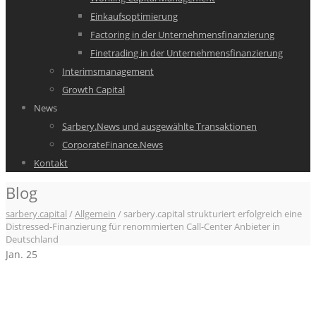
Einkaufsoptimierung
Factoring in der Unternehmensfinanzierung
Finetrading in der Unternehmensfinanzierung
Interimsmanagement
Growth Capital
News
Sarbery.News und ausgewählte Transaktionen
CorporateFinance.News
Kontakt
Blog
sarbery.capital
/
Allgemein
/
sarbery.capital strukturiert erfolgreich eine
Distressed-Finanzierung für renommierten Call-Center Anbieter in
Deutschland
Jan.
25