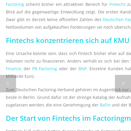
Factoring
scheint bisher ein attraktiver Bereich für
Fintechs
zu
Blick auf die gegenwärtige Entwicklung zeigt. Die ersten Kan
Zwar gibt es derzeit keine offiziellen Zahlen des
Deutschen Fa
Nettovolumen von aufgekauften Forderungen sei noch überscha
Fintechs konzentrieren sich auf KMU
Eine Ursache könnte sein, dass sich Fintech bisher eher auf d
Volumen nicht zu finanzieren. Anders verhält es sich bei de
Finance
, der
PB Factoring
oder der
BNP
. Einzelne Kunden ha
Milliarde Euro.
Zum Deutschen Factoring-Verband gehören im Augenblick nur 
beide in Berlin. Grund dafür ist der strenge Katalog der Aufn
zugelassen werden, die eine Genehmigung der
BaFin
und der B
Der Start von Fintechs im Factoringm