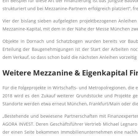
Ein Beispiel für diese Art der Finanzierung ist das jüngste Bau
strukturiert und bei Mezzanine-Partnern erfolgreich platziert“, fre
Vier der bislang sieben aufgelegten projektbezogenen Anleihen 
Mezzanine-Kapital, mit dem in der Nähe der Messe München zwei
Objekte in Dornach und Schatzbogen wurden bereits vor Bau
Erteilung der Baugenehmigungen ist der Start der Arbeiten noch 
dem Verkauf, so dass schon bald die nächsten Anleihen vorzeitig
Weitere Mezzanine & Eigenkapital F
Für die Folgeprojekte in Wirtschafts- und Metropolregionen, die 
2018 wird es den Zukauf weiterer Grundstücke und Projekte g
Standorte werden etwa erneut München, Frankfurt/Main oder die 
„Bestehende und bewiesene Partnerschaften mit Finanzexperte
AGORA INVEST. Deren Geschäftsführer Vertrieb Michael Legnaro e
der einen Seite bekommen Immobilienunternehmen eine nachhalt