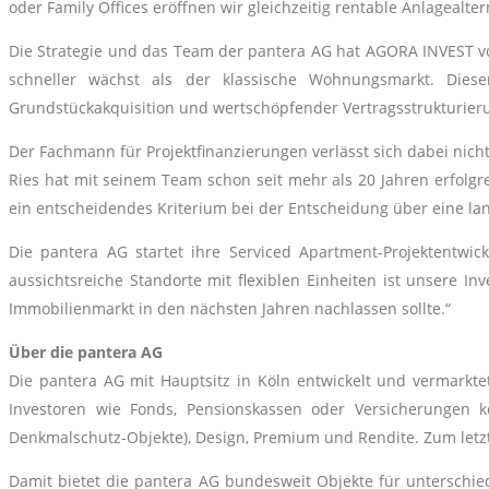
oder Family Offices eröffnen wir gleichzeitig rentable Anlagealt
Die Strategie und das Team der pantera AG hat AGORA INVEST vo
schneller wächst als der klassische Wohnungsmarkt. Dies
Grundstückakquisition und wertschöpfender Vertragsstrukturieru
Der Fachmann für Projektfinanzierungen verlässt sich dabei nich
Ries hat mit seinem Team schon seit mehr als 20 Jahren erfolgre
ein entscheidendes Kriterium bei der Entscheidung über eine la
Die pantera AG startet ihre Serviced Apartment-Projektentwi
aussichtsreiche Standorte mit flexiblen Einheiten ist unsere I
Immobilienmarkt in den nächsten Jahren nachlassen sollte.“
Über die pantera AG
Die pantera AG mit Hauptsitz in Köln entwickelt und vermarktet
Investoren wie Fonds, Pensionskassen oder Versicherungen ko
Denkmalschutz-Objekte), Design, Premium und Rendite. Zum letzt
Damit bietet die pantera AG bundesweit Objekte für unterschi