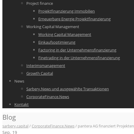
Project finance
Projektfinanzierung Immobilien
Erneuerbare Energie Projektfinanzierung
Working Capital Management
Working Capital Management
Einkaufsoptimierung
Factoring in der Unternehmensfinanzierung
Finetrading in der Unternehmensfinanzierung
Interimsmanagement
Growth Capital
News
Sarbery.News und ausgewählte Transaktionen
CorporateFinance.News
Kontakt
Blog
sarbery.capital
/
CorporateFinance.News
/
pantera AG finanziert Projekte
Sep.
19