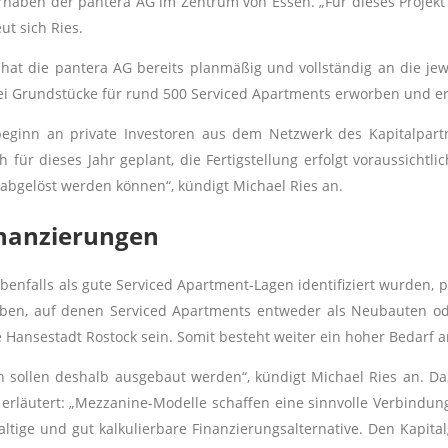
vorhaben der pantera AG im Zentrum von Essen. „Für dieses Projek
ut sich Ries.
hat die pantera AG bereits planmäßig und vollständig an die jew
 Grundstücke für rund 500 Serviced Apartments erworben und erf
beginn an private Investoren aus dem Netzwerk des Kapitalpar
für dieses Jahr geplant, die Fertigstellung erfolgt voraussichtli
 abgelöst werden können“, kündigt Michael Ries an.
inanzierungen
ebenfalls als gute Serviced Apartment-Lagen identifiziert wurden, 
eben, auf denen Serviced Apartments entweder als Neubauten ode
Hansestadt Rostock sein. Somit besteht weiter ein hoher Bedarf 
n sollen deshalb ausgebaut werden“, kündigt Michael Ries an.
rläutert: „Mezzanine-Modelle schaffen eine sinnvolle Verbindung
ige und gut kalkulierbare Finanzierungsalternative. Den Kapita