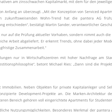
ernativen am zinsschwachen Kapitalmarkt, mit dem für den jeweilige
n Anfang an überzeugt. „Mit der Konzeption von Serviced Apartmen
en zukunftsweisenden Wohn-Trend hat die pantera AG frühz
ng entschieden“, bestätigt Martin Sander, verantwortlicher Geschä
t nur auf die Prüfung aktueller Vorhaben, sondern nimmt auch die l
iche Arbeit abgeliefert. Er erkennt Trends, ohne dabei jeder Mod
ngfristige Zusammenarbeit.“
cklungen nur in Wirtschaftszentren mit hoher Nachfrage am Stan
nvestitionsphilosophie“, betont Michael Ries: „Dann sind die Pr
 Immobilien. Neben Objekten für private Kapitalanleger und Selbs
nzipierte Development-Projekte an. Die Marken-Architektur der 
eren Bereich gehören voll eingerichtete Apartments für Studente
edliche Nutzungsmöglichkeiten. Besonderes Merkmal der pantera 