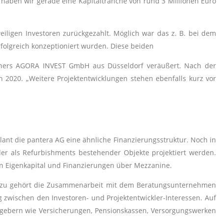
t haben wir gerade eine Kapitaltranche von rund 3 Millionen Euro
eiligen Investoren zurückgezahlt. Möglich war das z. B. bei dem
olgreich konzeptioniert wurden. Diese beiden
tners AGORA INVEST GmbH aus Düsseldorf veräußert. Nach der
ch 2020. „Weitere Projektentwicklungen stehen ebenfalls kurz vor
plant die pantera AG eine ähnliche Finanzierungsstruktur. Noch in
r als Refurbishments bestehender Objekte projektiert werden.
an Eigenkapital und Finanzierungen über Mezzanine.
 Dazu gehört die Zusammenarbeit mit dem Beratungsunternehmen
 zwischen den Investoren- und Projektentwickler-Interessen. Auf
lgebern wie Versicherungen, Pensionskassen, Versorgungswerken